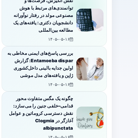
نقش انگیزش، فرصت‌ها و
توانمندی‌های مرتبط با هوش
مصنوعی مولد در رفتار نوآورانه
دانشجویان دکتری: یافته‌های یک
مطالعه بین‌المللی
۱۴۰۵-۰۵-۱۶
بررسی پاسخ‌های ایمنی مخاطی به
Entamoeba dispar: گزارش
اولین جدایه بالینی داخل‌کشوری
ژاپن و یافته‌های مدل موشی
۱۴۰۵-۰۵-۱۶
چگونه یک مگس متفاوت محور
قدامی–خلفی جنین را می‌سازد:
نقش دسترسی کروماتین و عوامل
آغازگر در Clogmia
albipunctata
۱۴۰۵-۰۵-۱۶