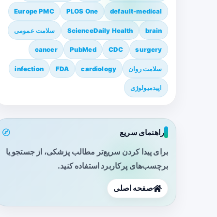
Europe PMC
PLOS One
default-medical
brain
ScienceDaily Health
سلامت عمومی
cancer
PubMed
CDC
surgery
سلامت روان
cardiology
FDA
infection
اپیدمیولوژی
راهنمای سریع
برای پیدا کردن سریع‌تر مطالب پزشکی، از جستجو یا
برچسب‌های پرکاربرد استفاده کنید.
صفحه اصلی