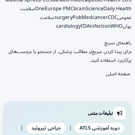
ScienceDaily Health
brain
Europe PMC
One
سلامت
عمومی
CDC
cancer
PubMed
surgery
سلامت
روان
WHO
infection
FDA
cardiology
راهنمای سریع
برای پیدا کردن سریع‌تر مطالب پزشکی، از جستجو یا برچسب‌های
پرکاربرد استفاده کنید.
صفحه اصلی
تبلیغات متنی
|
|
دوره آموزشی ATLS
جراحی تیروئید