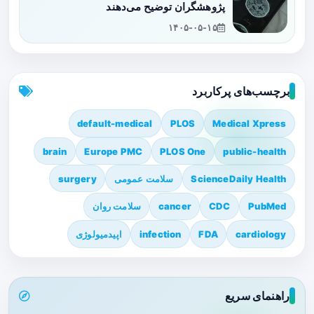
پژوهشگران توضیح می‌دهند
۱۴۰۵-۰۵-۱۵
برچسب‌های پرکاربرد
default-medical
PLOS
Medical Xpress
brain
Europe PMC
PLOS One
public-health
ScienceDaily Health
سلامت عمومی
surgery
PubMed
CDC
cancer
سلامت روان
cardiology
FDA
infection
اپیدمیولوژی
راهنمای سریع