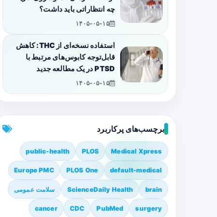
چه انتظاراتی باید داشت؟
۱۴۰۵-۰۵-۱۵
استفاده نسخه‌ای از THC: کاهش
قابل‌توجه کابوس‌های مرتبط با
PTSD در یک مطالعه جدید
۱۴۰۵-۰۵-۱۵
برچسب‌های پرکاربرد
public-health
PLOS
Medical Xpress
Europe PMC
PLOS One
default-medical
brain
ScienceDaily Health
سلامت عمومی
cancer
CDC
PubMed
surgery