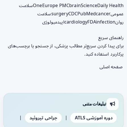
ScienceDaily Health
brain
Europe PMC
One
سلامت
عمومی
cancer
PubMed
CDC
surgery
سلامت
روان
infection
FDA
cardiology
اپیدمیولوژی
راهنمای سریع
برای پیدا کردن سریع‌تر مطالب پزشکی، از جستجو یا برچسب‌های
پرکاربرد استفاده کنید.
صفحه اصلی
تبلیغات متنی
|
|
دوره آموزشی ATLS
جراحی تیروئید