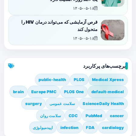
۱۴۰۵-۰۵-۱۸
قرص آزمایشی که می‌تواند درمان HIV را
متحول کند
۱۴۰۵-۰۵-۱۸
برچسب‌های پرکاربرد
public-health
PLOS
Medical Xpress
brain
Europe PMC
PLOS One
default-medical
ScienceDaily Health
سلامت عمومی
surgery
cancer
PubMed
CDC
سلامت روان
cardiology
FDA
infection
اپیدمیولوژی