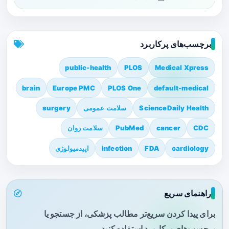
برچسب‌های پرکاربرد
public-health
PLOS
Medical Xpress
brain
Europe PMC
PLOS One
default-medical
ScienceDaily Health
سلامت عمومی
surgery
CDC
cancer
PubMed
سلامت روان
cardiology
FDA
infection
اپیدمیولوژی
راهنمای سریع
برای پیدا کردن سریع‌تر مطالب پزشکی، از جستجو یا
برچسب‌های پرکاربرد استفاده کنید.