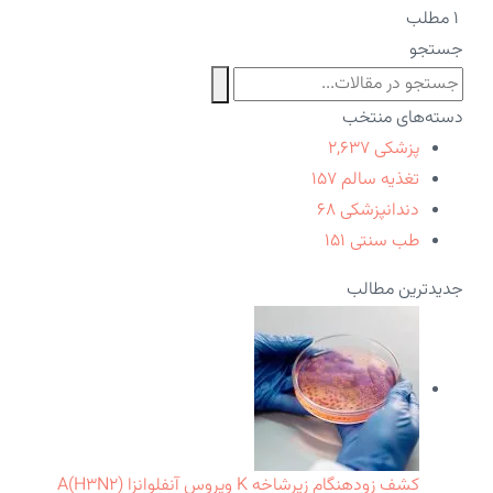
۱ مطلب
جستجو
دسته‌های منتخب
پزشکی
۲,۶۳۷
تغذیه سالم
۱۵۷
دندانپزشکی
۶۸
طب سنتی
۱۵۱
جدیدترین مطالب
کشف زودهنگام زیرشاخه K ویروس آنفلوانزا A(H۳N۲)