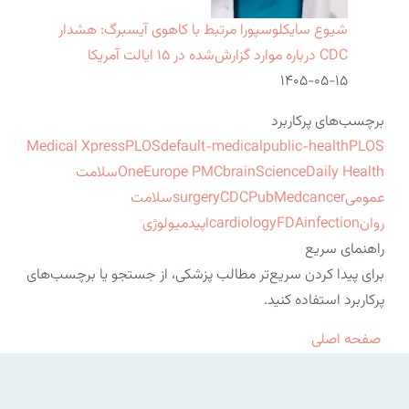
شیوع سایکلوسپورا مرتبط با کاهوی آیسبرگ: هشدار
CDC درباره موارد گزارش‌شده در ۱۵ ایالت آمریکا
۱۴۰۵-۰۵-۱۵
برچسب‌های پرکاربرد
Medical Xpress
PLOS
default-medical
public-health
PLOS
ScienceDaily Health
brain
Europe PMC
One
سلامت
عمومی
cancer
PubMed
CDC
surgery
سلامت
روان
infection
FDA
cardiology
اپیدمیولوژی
راهنمای سریع
برای پیدا کردن سریع‌تر مطالب پزشکی، از جستجو یا برچسب‌های
پرکاربرد استفاده کنید.
صفحه اصلی