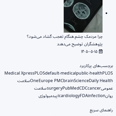
چرا مردمک چشم هنگام تعجب گشاد می‌شود؟
پژوهشگران توضیح می‌دهند
۱۴۰۵-۰۵-۱۵
برچسب‌های پرکاربرد
Medical Xpress
PLOS
default-medical
public-health
PLOS
ScienceDaily Health
brain
Europe PMC
One
سلامت
عمومی
cancer
CDC
PubMed
surgery
سلامت
روان
infection
FDA
cardiology
اپیدمیولوژی
راهنمای سریع