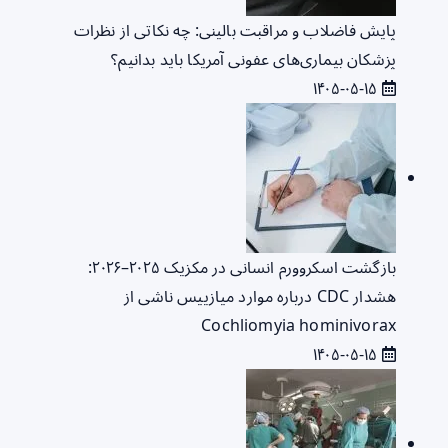
پایش فاضلاب و مراقبت بالینی: چه نکاتی از نظرات
پزشکان بیماری‌های عفونی آمریکا باید بدانیم؟
۱۴۰۵-۰۵-۱۵
بازگشت اسکروورم انسانی در مکزیک ۲۰۲۵–۲۰۲۶:
هشدار CDC درباره موارد میازییس ناشی از
Cochliomyia hominivorax
۱۴۰۵-۰۵-۱۵