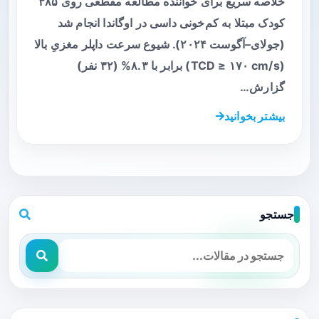
خلاصه سریع برای خواننده مطالعه مقطعی روی ۳۸۵
کودک مبتلا به کم‌خونی داسی در اوگاندا انجام شد
(جولای–آگوست ۲۰۲۴). شیوع سرعت داپلر مغزیِ بالا
(TCD ≥ ۱۷۰ cm/s) برابر با ۸.۳% (۳۲ نفر)
گزارش…
بیشتر بخوانید
جستجو