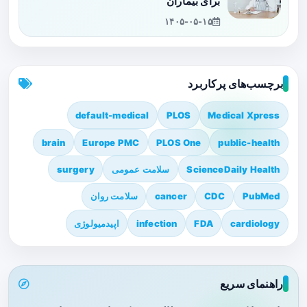
برای بیماران
۱۴۰۵-۰۵-۱۵
برچسب‌های پرکاربرد
default-medical
PLOS
Medical Xpress
brain
Europe PMC
PLOS One
public-health
ScienceDaily Health
سلامت عمومی
surgery
PubMed
CDC
cancer
سلامت روان
cardiology
FDA
infection
اپیدمیولوژی
راهنمای سریع