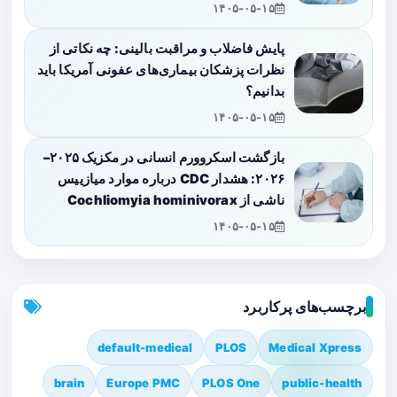
۱۴۰۵-۰۵-۱۵
پایش فاضلاب و مراقبت بالینی: چه نکاتی از
نظرات پزشکان بیماری‌های عفونی آمریکا باید
بدانیم؟
۱۴۰۵-۰۵-۱۵
بازگشت اسکروورم انسانی در مکزیک ۲۰۲۵–
۲۰۲۶: هشدار CDC درباره موارد میازییس
ناشی از Cochliomyia hominivorax
۱۴۰۵-۰۵-۱۵
برچسب‌های پرکاربرد
default-medical
PLOS
Medical Xpress
brain
Europe PMC
PLOS One
public-health