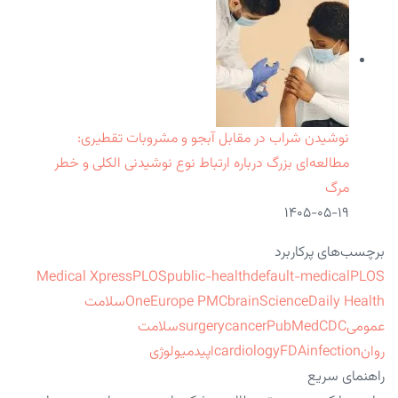
نوشیدن شراب در مقابل آبجو و مشروبات تقطیری:
مطالعه‌ای بزرگ درباره ارتباط نوع نوشیدنی الکلی و خطر
مرگ
۱۴۰۵-۰۵-۱۹
برچسب‌های پرکاربرد
Medical Xpress
PLOS
public-health
default-medical
PLOS
ScienceDaily Health
brain
Europe PMC
One
سلامت
عمومی
CDC
PubMed
cancer
surgery
سلامت
روان
infection
FDA
cardiology
اپیدمیولوژی
راهنمای سریع