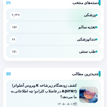
دسته‌های منتخب
پزشکی
۲,۶۳۷
تغذیه سالم
۱۵۷
دندانپزشکی
۶۸
طب سنتی
۱۵۱
جدیدترین مطالب
کشف زودهنگام زیرشاخه K ویروس آنفلوانزا
A(H۳N۲) در فاضلاب کلرادو؛ چه اطلاعاتی به
ما می‌دهد؟
۱۴۰۵-۰۵-۱۶