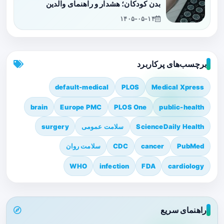
بدن کودکان؛ هشدار و راهنمای والدین
۱۴۰۵-۰۵-۱۴
برچسب‌های پرکاربرد
default-medical
PLOS
Medical Xpress
brain
Europe PMC
PLOS One
public-health
ScienceDaily Health
سلامت عمومی
surgery
PubMed
cancer
CDC
سلامت روان
WHO
infection
FDA
cardiology
راهنمای سریع