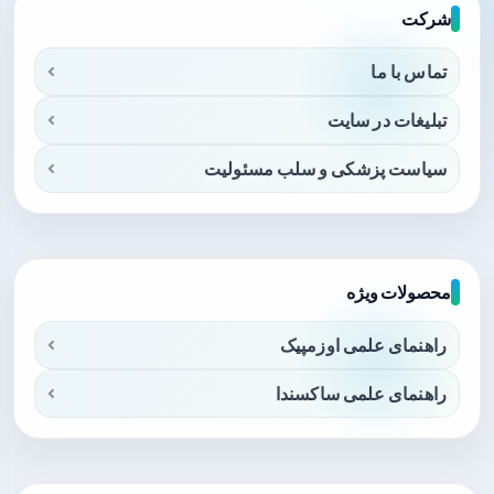
شرکت
تماس با ما
تبلیغات در سایت
سیاست پزشکی و سلب مسئولیت
محصولات ویژه
راهنمای علمی اوزمپیک
راهنمای علمی ساکسندا