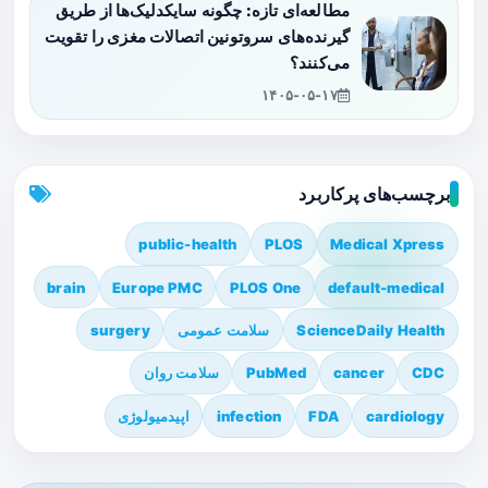
مطالعه‌ای تازه: چگونه سایکدلیک‌ها از طریق
گیرنده‌های سروتونین اتصالات مغزی را تقویت
می‌کنند؟
۱۴۰۵-۰۵-۱۷
برچسب‌های پرکاربرد
public-health
PLOS
Medical Xpress
brain
Europe PMC
PLOS One
default-medical
ScienceDaily Health
سلامت عمومی
surgery
CDC
cancer
PubMed
سلامت روان
cardiology
FDA
infection
اپیدمیولوژی