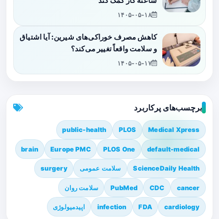
ساعته کار کمک کند
۱۴۰۵-۰۵-۱۸
کاهش مصرف خوراکی‌های شیرین: آیا اشتیاق
و سلامت واقعاً تغییر می‌کند؟
۱۴۰۵-۰۵-۱۷
برچسب‌های پرکاربرد
public-health
PLOS
Medical Xpress
brain
Europe PMC
PLOS One
default-medical
ScienceDaily Health
سلامت عمومی
surgery
cancer
CDC
PubMed
سلامت روان
cardiology
FDA
infection
اپیدمیولوژی