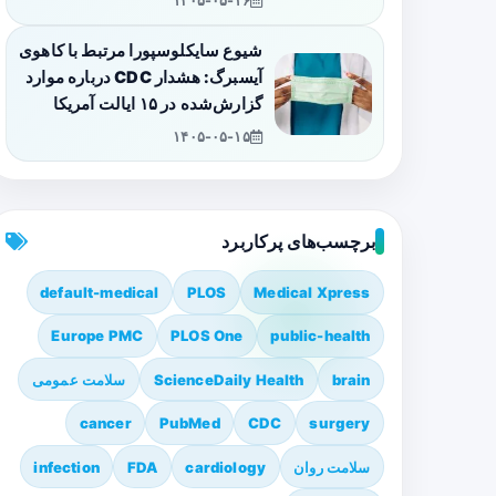
۱۴۰۵-۰۵-۱۶
شیوع سایکلوسپورا مرتبط با کاهوی
آیسبرگ: هشدار CDC درباره موارد
گزارش‌شده در ۱۵ ایالت آمریکا
۱۴۰۵-۰۵-۱۵
برچسب‌های پرکاربرد
default-medical
PLOS
Medical Xpress
Europe PMC
PLOS One
public-health
brain
ScienceDaily Health
سلامت عمومی
cancer
PubMed
CDC
surgery
سلامت روان
cardiology
FDA
infection