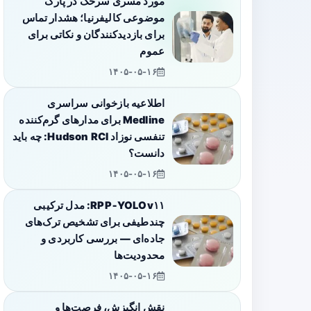
مورد مسری سرخک در پارک
موضوعی کالیفرنیا؛ هشدار تماس
برای بازدیدکنندگان و نکاتی برای
عموم
۱۴۰۵-۰۵-۱۶
اطلاعیه بازخوانی سراسری
Medline برای مدارهای گرم‌کننده
تنفسی نوزاد Hudson RCI: چه باید
دانست؟
۱۴۰۵-۰۵-۱۶
RPP‑YOLOv۱۱: مدل ترکیبی
چندطیفی برای تشخیص ترک‌های
جاده‌ای — بررسی کاربردی و
محدودیت‌ها
۱۴۰۵-۰۵-۱۶
نقش انگیزش، فرصت‌ها و