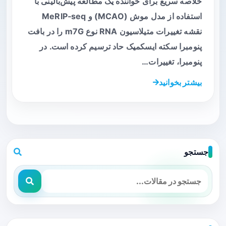
خلاصه سریع برای خواننده یک مطالعه پیش‌بالینی با
استفاده از مدل موش (MCAO) و MeRIP‑seq
نقشه تغییرات متیلاسیون RNA نوع m7G را در بافت
پنومبرا سکته ایسکمیک حاد ترسیم کرده است. در
پنومبرا، تغییرات…
بیشتر بخوانید
جستجو