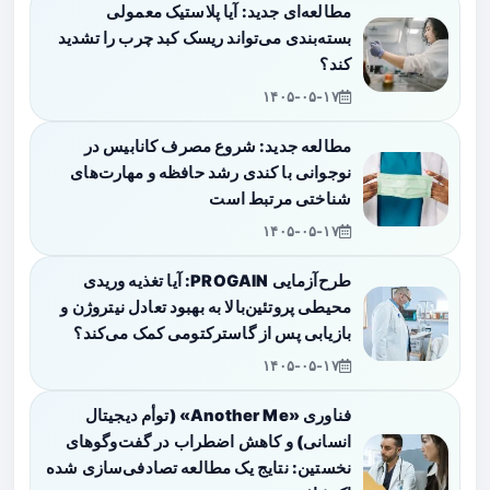
مطالعه‌ای جدید: آیا پلاستیک معمولی
بسته‌بندی می‌تواند ریسک کبد چرب را تشدید
کند؟
۱۴۰۵-۰۵-۱۷
مطالعه جدید: شروع مصرف کانابیس در
نوجوانی با کندی رشد حافظه و مهارت‌های
شناختی مرتبط است
۱۴۰۵-۰۵-۱۷
طرح‌آزمایی PROGAIN: آیا تغذیه وریدی
محیطی پروتئین‌بالا به بهبود تعادل نیتروژن و
بازیابی پس از گاسترکتومی کمک می‌کند؟
۱۴۰۵-۰۵-۱۷
فناوری «Another Me» (توأم دیجیتال
انسانی) و کاهش اضطراب در گفت‌وگوهای
نخستین: نتایج یک مطالعه تصادفی‌سازی شده