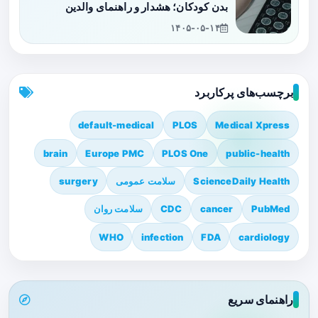
بدن کودکان؛ هشدار و راهنمای والدین
۱۴۰۵-۰۵-۱۴
برچسب‌های پرکاربرد
default-medical
PLOS
Medical Xpress
brain
Europe PMC
PLOS One
public-health
ScienceDaily Health
سلامت عمومی
surgery
PubMed
cancer
CDC
سلامت روان
WHO
infection
FDA
cardiology
راهنمای سریع