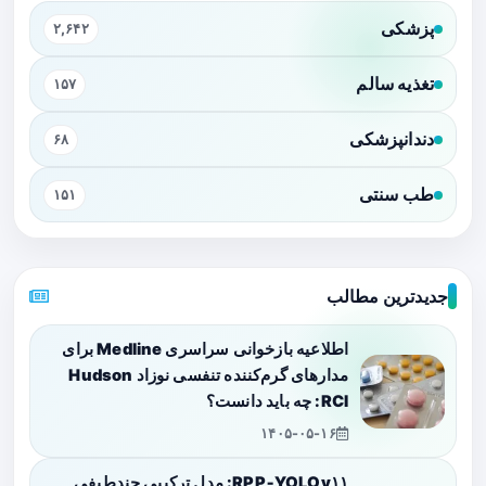
پزشکی
۲,۶۴۲
تغذیه سالم
۱۵۷
دندانپزشکی
۶۸
طب سنتی
۱۵۱
جدیدترین مطالب
اطلاعیه بازخوانی سراسری Medline برای
مدارهای گرم‌کننده تنفسی نوزاد Hudson
RCI: چه باید دانست؟
۱۴۰۵-۰۵-۱۶
RPP‑YOLOv۱۱: مدل ترکیبی چندطیفی