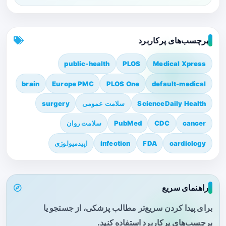
برچسب‌های پرکاربرد
public-health
PLOS
Medical Xpress
brain
Europe PMC
PLOS One
default-medical
ScienceDaily Health
سلامت عمومی
surgery
cancer
CDC
PubMed
سلامت روان
cardiology
FDA
infection
اپیدمیولوژی
راهنمای سریع
برای پیدا کردن سریع‌تر مطالب پزشکی، از جستجو یا
برچسب‌های پرکاربرد استفاده کنید.