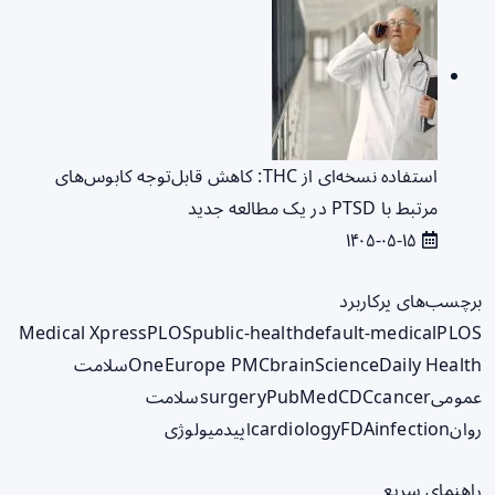
استفاده نسخه‌ای از THC: کاهش قابل‌توجه کابوس‌های
مرتبط با PTSD در یک مطالعه جدید
۱۴۰۵-۰۵-۱۵
برچسب‌های پرکاربرد
Medical Xpress
PLOS
public-health
default-medical
PLOS
ScienceDaily Health
brain
Europe PMC
One
سلامت
عمومی
cancer
CDC
PubMed
surgery
سلامت
روان
infection
FDA
cardiology
اپیدمیولوژی
راهنمای سریع