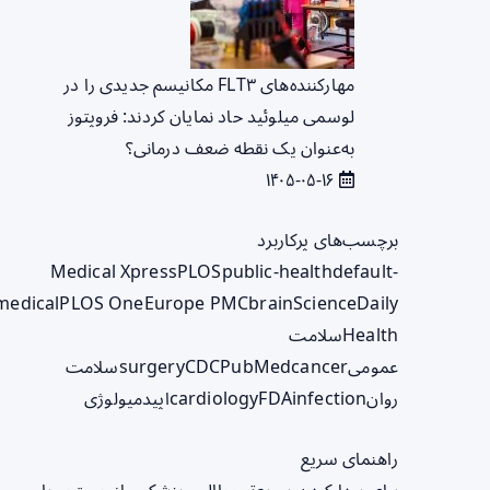
مهارکننده‌های FLT۳ مکانیسم جدیدی را در
لوسمی میلوئید حاد نمایان کردند: فروپتوز
به‌عنوان یک نقطه ضعف درمانی؟
۱۴۰۵-۰۵-۱۶
برچسب‌های پرکاربرد
Medical Xpress
PLOS
public-health
default-
medical
PLOS One
Europe PMC
brain
ScienceDaily
Health
سلامت
عمومی
cancer
PubMed
CDC
surgery
سلامت
روان
infection
FDA
cardiology
اپیدمیولوژی
راهنمای سریع