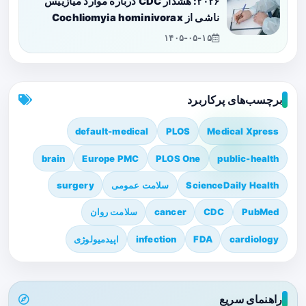
۲۰۲۶: هشدار CDC درباره موارد میازییس
ناشی از Cochliomyia hominivorax
۱۴۰۵-۰۵-۱۵
برچسب‌های پرکاربرد
default-medical
PLOS
Medical Xpress
brain
Europe PMC
PLOS One
public-health
ScienceDaily Health
سلامت عمومی
surgery
PubMed
CDC
cancer
سلامت روان
cardiology
FDA
infection
اپیدمیولوژی
راهنمای سریع