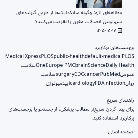
مطالعه‌ای تازه: چگونه سایکدلیک‌ها از طریق گیرنده‌های
سروتونین اتصالات مغزی را تقویت می‌کنند؟
۱۴۰۵-۰۵-۱۷
برچسب‌های پرکاربرد
Medical Xpress
PLOS
public-health
default-medical
PLOS
ScienceDaily Health
brain
Europe PMC
One
سلامت
عمومی
PubMed
cancer
CDC
surgery
سلامت
روان
infection
FDA
cardiology
اپیدمیولوژی
راهنمای سریع
برای پیدا کردن سریع‌تر مطالب پزشکی، از جستجو یا برچسب‌های
پرکاربرد استفاده کنید.
صفحه اصلی