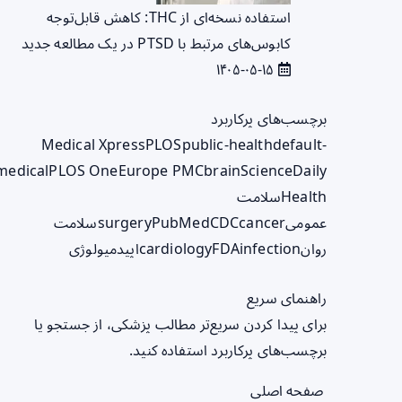
استفاده نسخه‌ای از THC: کاهش قابل‌توجه
کابوس‌های مرتبط با PTSD در یک مطالعه جدید
۱۴۰۵-۰۵-۱۵
برچسب‌های پرکاربرد
Medical Xpress
PLOS
public-health
default-
medical
PLOS One
Europe PMC
brain
ScienceDaily
Health
سلامت
عمومی
cancer
CDC
PubMed
surgery
سلامت
روان
infection
FDA
cardiology
اپیدمیولوژی
راهنمای سریع
برای پیدا کردن سریع‌تر مطالب پزشکی، از جستجو یا
برچسب‌های پرکاربرد استفاده کنید.
صفحه اصلی