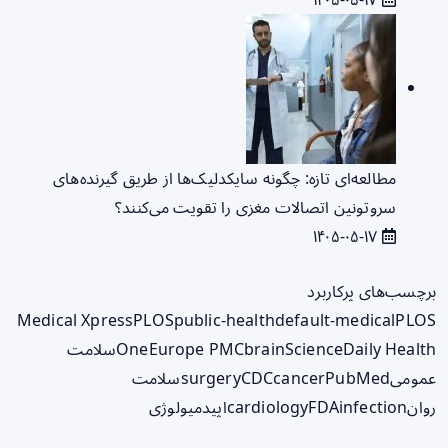
مطالعه‌ای تازه: چگونه سایکدلیک‌ها از طریق گیرنده‌های
سروتونین اتصالات مغزی را تقویت می‌کنند؟
۱۴۰۵-۰۵-۱۷
برچسب‌های پرکاربرد
Medical Xpress
PLOS
public-health
default-medical
PLOS
ScienceDaily Health
brain
Europe PMC
One
سلامت
عمومی
PubMed
cancer
CDC
surgery
سلامت
روان
infection
FDA
cardiology
اپیدمیولوژی