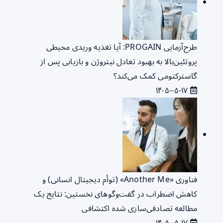
طرح‌آزمایی PROGAIN: آیا تغذیه وریدی محیطی
پروتئین‌بالا به بهبود تعادل نیتروژن و بازیابی پس از
گاسترکتومی کمک می‌کند؟
۱۴۰۵-۰۵-۱۷
فناوری «Another Me» (توأم دیجیتال انسانی) و
کاهش اضطراب در گفت‌وگوهای نخستین: نتایج یک
مطالعه تصادفی‌سازی شده اکتشافی
۱۴۰۵-۰۵-۱۷