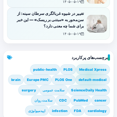
۱۴۰۵-۰۵-۱۹
تغییر در شیوه غربالگری سرطان سینه: از
سن‌محور به «مبتنی بر ریسک» — این خبر
برای شما چه معنی دارد؟
۱۴۰۵-۰۵-۱۹
برچسب‌های پرکاربرد
public-health
PLOS
Medical Xpress
brain
Europe PMC
PLOS One
default-medical
ScienceDaily Health
سلامت عمومی
surgery
cancer
PubMed
CDC
سلامت روان
cardiology
FDA
infection
اپیدمیولوژی