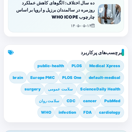
ده سال اختلاف: الگوهای کاهش عملکرد
روزمره در سالمندان برزیل و اروپا بر اساس
چارچوب WHO ICOPE
۱۴۰۵-۰۵-۱۴
برچسب‌های پرکاربرد
public-health
PLOS
Medical Xpress
brain
Europe PMC
PLOS One
default-medical
ScienceDaily Health
سلامت عمومی
surgery
PubMed
cancer
CDC
سلامت روان
WHO
infection
FDA
cardiology