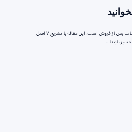
تصمیم‌گیری برای تهیهٔ سمعک نیازمند آگاهی از جزئیات فنی و خدمات پس از فروش است. این مقاله با تشریح ۷ اصل
مسیر، ابتدا…