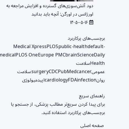
دود آتش‌سوزی‌های گسترده و افزایش مراجعه به
اورژانس در اورگن: آنچه باید بدانید
۱۴۰۵-۰۵-۱۶
برچسب‌های پرکاربرد
Medical Xpress
PLOS
public-health
default-
medical
PLOS One
Europe PMC
brain
ScienceDaily
Health
سلامت
عمومی
cancer
PubMed
CDC
surgery
سلامت
روان
infection
FDA
cardiology
اپیدمیولوژی
راهنمای سریع
برای پیدا کردن سریع‌تر مطالب پزشکی، از جستجو یا
برچسب‌های پرکاربرد استفاده کنید.
صفحه اصلی