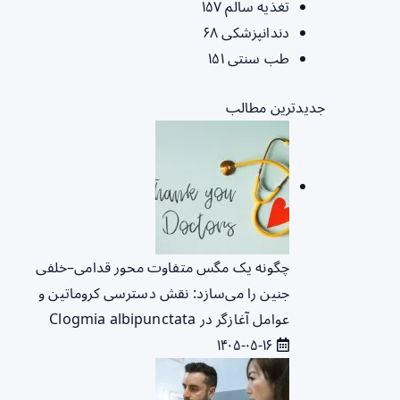
تغذیه سالم
۱۵۷
دندانپزشکی
۶۸
طب سنتی
۱۵۱
جدیدترین مطالب
چگونه یک مگس متفاوت محور قدامی–خلفی
جنین را می‌سازد: نقش دسترسی کروماتین و
عوامل آغازگر در Clogmia albipunctata
۱۴۰۵-۰۵-۱۶