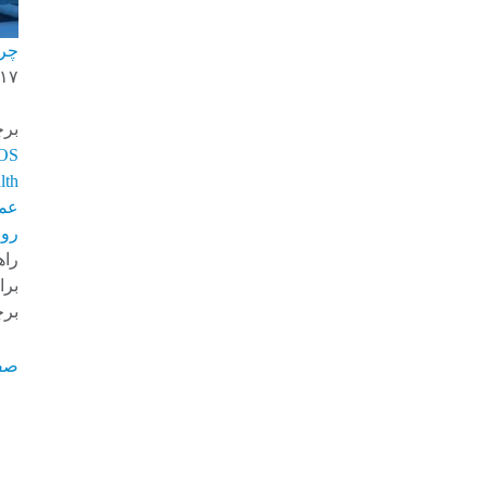
چرا
-۱۷
برچ
OS
lth
عم
روا
راه
برا
برچ
صف