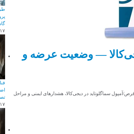
پرو
گاس
-۱۷
جی‌کالا — وضعیت عرضه و
اضط
رص/آمپول سماگلوتاید در دیجی‌کالا، هشدارهای ایمنی و مراحل
تصا
-۱۷