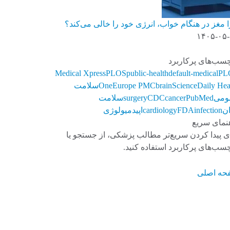
 مغز در هنگام خواب، انرژی خود را خالی می‌کند؟
۱۴۰۵-۰۵
سب‌های پرکاربرد
Medical Xpress
PLOS
public-health
default-medical
PL
ScienceDaily Hea
brain
Europe PMC
One
سلامت
ومی
PubMed
cancer
CDC
surgery
سلامت
ن
infection
FDA
cardiology
اپیدمیولوژی
نمای سریع
ی پیدا کردن سریع‌تر مطالب پزشکی، از جستجو یا
سب‌های پرکاربرد استفاده کنید.
حه اصلی