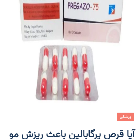
پزشکی
آیا قرص پرگابالین باعث ریزش مو