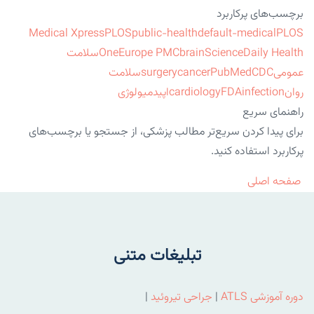
برچسب‌های پرکاربرد
Medical Xpress
PLOS
public-health
default-medical
PLOS
ScienceDaily Health
brain
Europe PMC
One
سلامت
عمومی
CDC
PubMed
cancer
surgery
سلامت
روان
infection
FDA
cardiology
اپیدمیولوژی
راهنمای سریع
برای پیدا کردن سریع‌تر مطالب پزشکی، از جستجو یا برچسب‌های
پرکاربرد استفاده کنید.
صفحه اصلی
تبلیغات متنی
دوره آموزشی ATLS
|
جراحی تیروئید
|