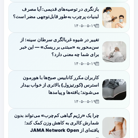
بازنگری در توصیه‌های قدیمی: آیا مصرف
لبنیات پرچرب به‌طور قابل‌توجهی مضر است؟
۱۴۰۵-۰۵-۱۹
تغییر در شیوه غربالگری سرطان سینه: از
سن‌محور به «مبتنی بر ریسک» — این خبر
برای شما چه معنی دارد؟
۱۴۰۵-۰۵-۱۹
کاربران مکرر کانابیس صبح‌ها با هورمون
استرس (کورتیزول) بالاتری از خواب بیدار
می‌شوند؛ یافته‌ها و پیامدها
۱۴۰۵-۰۵-۱۹
چرا یک «رژیم گیاهی کم‌چرب» می‌تواند بدون
شمارش کالری به کاهش وزن کمک کند؛
یافته‌ای از JAMA Network Open