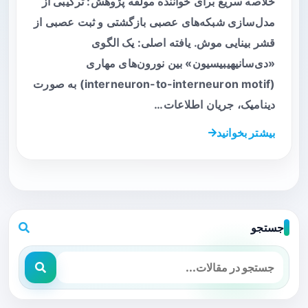
خلاصه سریع برای خواننده مولفه پژوهش: ترکیبی از
مدل‌سازی شبکه‌های عصبی بازگشتی و ثبت عصبی از
قشر بینایی موش. یافته اصلی: یک الگوی
«دی‌سانیهیبیسیون» بین نورون‌های مهاری
(interneuron-to-interneuron motif) به صورت
دینامیک، جریان اطلاعات…
بیشتر بخوانید
جستجو