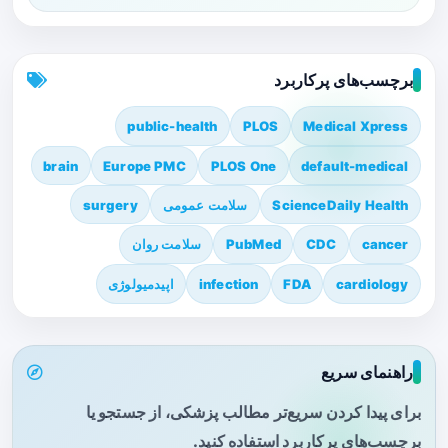
برچسب‌های پرکاربرد
public-health
PLOS
Medical Xpress
brain
Europe PMC
PLOS One
default-medical
ScienceDaily Health
سلامت عمومی
surgery
cancer
CDC
PubMed
سلامت روان
cardiology
FDA
infection
اپیدمیولوژی
راهنمای سریع
برای پیدا کردن سریع‌تر مطالب پزشکی، از جستجو یا
برچسب‌های پرکاربرد استفاده کنید.