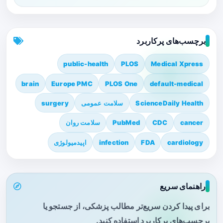
برچسب‌های پرکاربرد
public-health
PLOS
Medical Xpress
brain
Europe PMC
PLOS One
default-medical
ScienceDaily Health
سلامت عمومی
surgery
cancer
CDC
PubMed
سلامت روان
cardiology
FDA
infection
اپیدمیولوژی
راهنمای سریع
برای پیدا کردن سریع‌تر مطالب پزشکی، از جستجو یا
برچسب‌های پرکاربرد استفاده کنید.