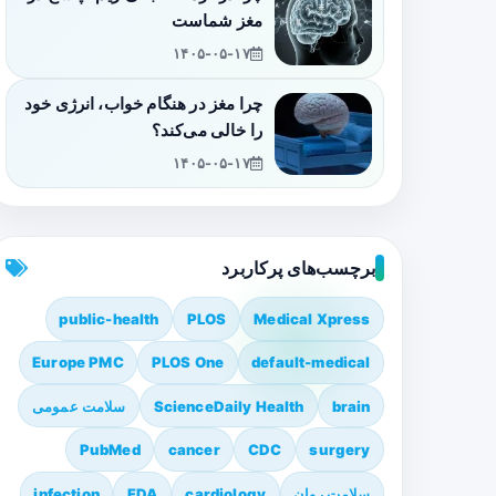
مغز شماست
۱۴۰۵-۰۵-۱۷
چرا مغز در هنگام خواب، انرژی خود
را خالی می‌کند؟
۱۴۰۵-۰۵-۱۷
برچسب‌های پرکاربرد
public-health
PLOS
Medical Xpress
Europe PMC
PLOS One
default-medical
brain
ScienceDaily Health
سلامت عمومی
PubMed
cancer
CDC
surgery
سلامت روان
cardiology
FDA
infection