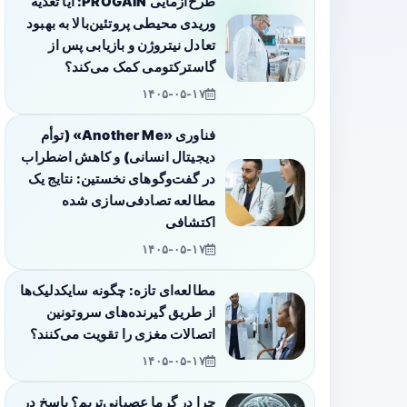
طرح‌آزمایی PROGAIN: آیا تغذیه
وریدی محیطی پروتئین‌بالا به بهبود
تعادل نیتروژن و بازیابی پس از
گاسترکتومی کمک می‌کند؟
۱۴۰۵-۰۵-۱۷
فناوری «Another Me» (توأم
دیجیتال انسانی) و کاهش اضطراب
در گفت‌وگوهای نخستین: نتایج یک
مطالعه تصادفی‌سازی شده
اکتشافی
۱۴۰۵-۰۵-۱۷
مطالعه‌ای تازه: چگونه سایکدلیک‌ها
از طریق گیرنده‌های سروتونین
اتصالات مغزی را تقویت می‌کنند؟
۱۴۰۵-۰۵-۱۷
چرا در گرما عصبانی‌تریم؟ پاسخ در