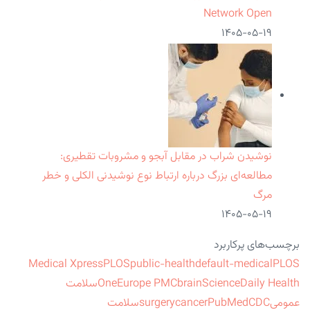
Network Open
۱۴۰۵-۰۵-۱۹
نوشیدن شراب در مقابل آبجو و مشروبات تقطیری:
مطالعه‌ای بزرگ درباره ارتباط نوع نوشیدنی الکلی و خطر
مرگ
۱۴۰۵-۰۵-۱۹
برچسب‌های پرکاربرد
Medical Xpress
PLOS
public-health
default-medical
PLOS
ScienceDaily Health
brain
Europe PMC
One
سلامت
عمومی
CDC
PubMed
cancer
surgery
سلامت