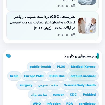
۱۴۰۵-۰۵-۱۵
نظرسنجی CDC: برداشت عمومی از پایش
فاضلاب به‌عنوان ابزار نظارت سلامت عمومی
در ایالات متحده (ژوئن ۲۰۲۴)
۱۴۰۵-۰۵-۱۵
برچسب‌های پرکاربرد
public-health
PLOS
Medical Xpress
brain
Europe PMC
PLOS One
default-medical
ScienceDaily Health
سلامت عمومی
surgery
PubMed
CDC
cancer
سلامت روان
WHO
infection
FDA
cardiology