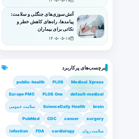
۱۴۰۵-۰۵-۱۸
آتش‌سوزی‌های جنگلی و سلامت:
پیامدها، راه‌های کاهش خطر و
نکاتی برای بیماران
۱۴۰۵-۰۵-۱۸
برچسب‌های پرکاربرد
public-health
PLOS
Medical Xpress
Europe PMC
PLOS One
default-medical
brain
ScienceDaily Health
سلامت عمومی
PubMed
CDC
cancer
surgery
سلامت روان
cardiology
FDA
infection