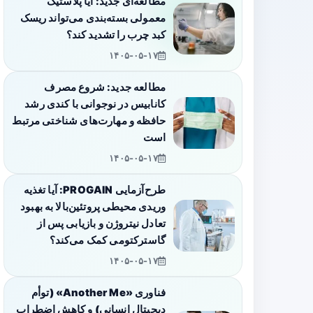
مطالعه‌ای جدید: آیا پلاستیک
معمولی بسته‌بندی می‌تواند ریسک
کبد چرب را تشدید کند؟
۱۴۰۵-۰۵-۱۷
مطالعه جدید: شروع مصرف
کانابیس در نوجوانی با کندی رشد
حافظه و مهارت‌های شناختی مرتبط
است
۱۴۰۵-۰۵-۱۷
طرح‌آزمایی PROGAIN: آیا تغذیه
وریدی محیطی پروتئین‌بالا به بهبود
تعادل نیتروژن و بازیابی پس از
گاسترکتومی کمک می‌کند؟
۱۴۰۵-۰۵-۱۷
فناوری «Another Me» (توأم
دیجیتال انسانی) و کاهش اضطراب