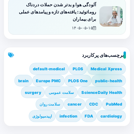
آلودگی هوا و بدتر شدن حملات دردناک
روماتوئید: یافته‌های تازه و پیامدهای عملی
برای بیماران
۱۴۰۵-۰۵-۱۵
برچسب‌های پرکاربرد
default-medical
PLOS
Medical Xpress
brain
Europe PMC
PLOS One
public-health
ScienceDaily Health
سلامت عمومی
surgery
PubMed
CDC
cancer
سلامت روان
cardiology
FDA
infection
اپیدمیولوژی