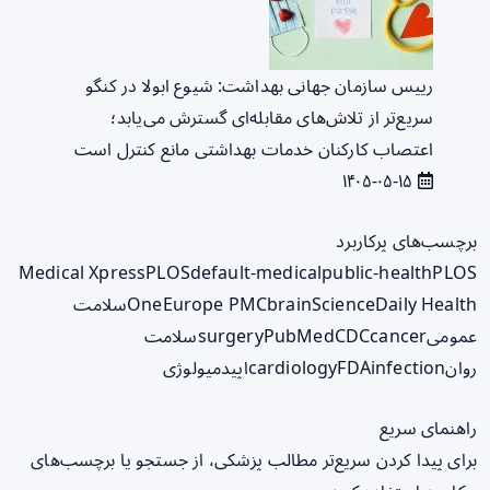
رییس سازمان جهانی بهداشت: شیوع ابولا در کنگو
سریع‌تر از تلاش‌های مقابله‌ای گسترش می‌یابد؛
اعتصاب کارکنان خدمات بهداشتی مانع کنترل است
۱۴۰۵-۰۵-۱۵
برچسب‌های پرکاربرد
Medical Xpress
PLOS
default-medical
public-health
PLOS
ScienceDaily Health
brain
Europe PMC
One
سلامت
عمومی
cancer
CDC
PubMed
surgery
سلامت
روان
infection
FDA
cardiology
اپیدمیولوژی
راهنمای سریع
برای پیدا کردن سریع‌تر مطالب پزشکی، از جستجو یا برچسب‌های