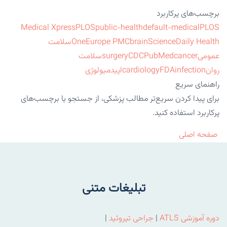
برچسب‌های پرکاربرد
Medical Xpress
PLOS
public-health
default-medical
PLOS
ScienceDaily Health
brain
Europe PMC
One
سلامت
عمومی
cancer
PubMed
CDC
surgery
سلامت
روان
infection
FDA
cardiology
اپیدمیولوژی
راهنمای سریع
برای پیدا کردن سریع‌تر مطالب پزشکی، از جستجو یا برچسب‌های
پرکاربرد استفاده کنید.
صفحه اصلی
تبلیغات متنی
دوره آموزشی ATLS
|
جراحی تیروئید
|