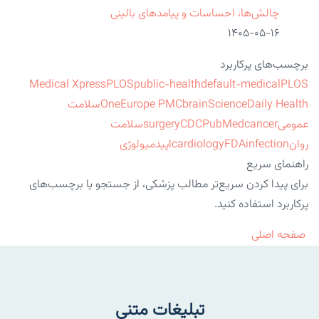
چالش‌ها، احساسات و پیامدهای بالینی
۱۴۰۵-۰۵-۱۶
برچسب‌های پرکاربرد
Medical Xpress
PLOS
public-health
default-medical
PLOS
ScienceDaily Health
brain
Europe PMC
One
سلامت
عمومی
cancer
PubMed
CDC
surgery
سلامت
روان
infection
FDA
cardiology
اپیدمیولوژی
راهنمای سریع
برای پیدا کردن سریع‌تر مطالب پزشکی، از جستجو یا برچسب‌های
پرکاربرد استفاده کنید.
صفحه اصلی
تبلیغات متنی