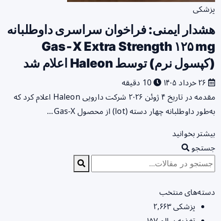
پزشکی
هشدار ایمنی: فراخوان سراسری داوطلبانه
Gas‑X Extra Strength ۱۲۵ mg
(کپسول نرم) توسط Haleon اعلام شد
۲۶ خرداد ۱۴۰۵
10 دقیقه
مقدمه در تاریخ ۴ ژوئن ۲۰۲۶ شرکت دارویی Haleon اعلام کرد که
به‌طور داوطلبانه چهار دسته (lot) از محصول Gas‑X…
بیشتر بخوانید
جستجو
دسته‌های منتخب
پزشکی
۲,۶۶۳
تغذیه سالم
۱۵۷