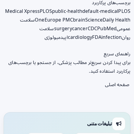
برچسب‌های پرکاربرد
Medical Xpress
PLOS
public-health
default-medical
PLOS
ScienceDaily Health
brain
Europe PMC
One
سلامت
عمومی
PubMed
CDC
cancer
surgery
سلامت
روان
infection
FDA
cardiology
اپیدمیولوژی
راهنمای سریع
برای پیدا کردن سریع‌تر مطالب پزشکی، از جستجو یا برچسب‌های
پرکاربرد استفاده کنید.
صفحه اصلی
تبلیغات متنی