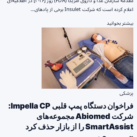
مقدمه سازمان غذا و داروی آمریکا (FDA) روز [۲۰۲۶] در اطلاعیه‌ای
اعلام کرده است که شرکت Insulet برخی از پادهای…
بیشتر بخوانید
پزشکی
فراخوان دستگاه پمپ قلبی Impella CP:
شرکت Abiomed مجموعه‌های
SmartAssist را از بازار حذف کرد