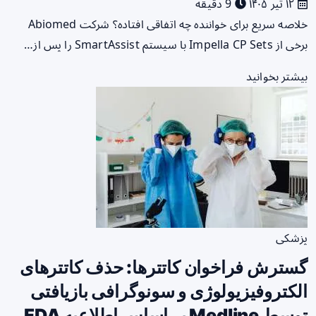
۱۲ تیر ۱۴۰۵
9 دقیقه
خلاصه سریع برای خواننده چه اتفاقی افتاده؟ شرکت Abiomed
برخی از Impella CP Sets با سیستم SmartAssist را پس از…
بیشتر بخوانید
پزشکی
گسترش فراخوان کاتترها: حذف کاتترهای
الکتروفیزیولوژی و سونوگرافی بازیافتی
توسط Medline بر اساس اطلاعیه FDA