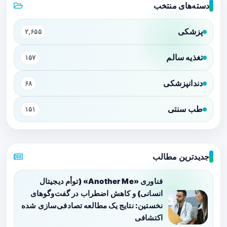
دسته‌های منتخب
پزشکی
۲,۶۵۵
تغذیه سالم
۱۵۷
دندانپزشکی
۶۸
طب سنتی
۱۵۱
جدیدترین مطالب
فناوری «Another Me» (توأم دیجیتال
انسانی) و کاهش اضطراب در گفت‌وگوهای
نخستین: نتایج یک مطالعه تصادفی‌سازی شده
اکتشافی