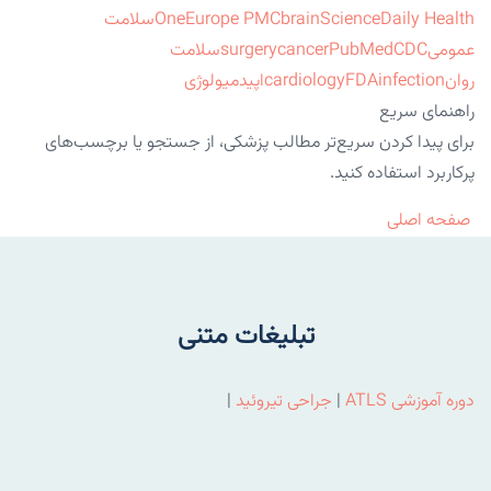
ScienceDaily Health
brain
Europe PMC
One
سلامت
عمومی
CDC
PubMed
cancer
surgery
سلامت
روان
infection
FDA
cardiology
اپیدمیولوژی
راهنمای سریع
برای پیدا کردن سریع‌تر مطالب پزشکی، از جستجو یا برچسب‌های
پرکاربرد استفاده کنید.
صفحه اصلی
تبلیغات متنی
دوره آموزشی ATLS
|
جراحی تیروئید
|