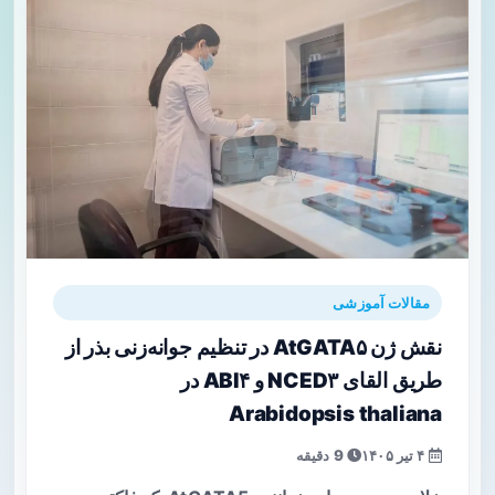
مقالات آموزشی
نقش ژن AtGATA۵ در تنظیم جوانه‌زنی بذر از
طریق القای NCED۳ و ABI۴ در
Arabidopsis thaliana
۴ تیر ۱۴۰۵
9 دقیقه