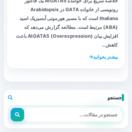
خلاصه سریع برای خواننده AtGATA5 یک فاکتور
رونویسی از خانواده GATA در Arabidopsis
thaliana است که با مسیر هورمونی آبسیزیک اسید
(ABA) مرتبط است. مطالعه گزارش می‌دهد که
افزایش بیان AtGATA5 (Overexpression) باعث
کاهش…
بیشتر بخوانید
جستجو