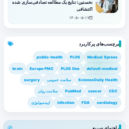
نخستین: نتایج یک مطالعه تصادفی‌سازی شده
اکتشافی
۱۴۰۵-۰۵-۱۷
برچسب‌های پرکاربرد
public-health
PLOS
Medical Xpress
brain
Europe PMC
PLOS One
default-medical
ScienceDaily Health
سلامت عمومی
surgery
CDC
cancer
PubMed
سلامت روان
cardiology
FDA
infection
اپیدمیولوژی
راهنمای سریع